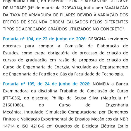
Engenharia Civil I, do discente GEORGE ALEXANDRE DOLZANE
DE MORAES (N° de matrícula 22054014), intitulado "AVALIAÇÃO
DA TAXA DE ARMADURA DE PILARES DEVIDO À VARIAÇÃO DOS
EFEITOS DE SEGUNDA ORDEM CAUSADOS PELOS DIFERENTES
TIPOS DE AGREGADOS GRAÚDOS UTILIZADOS NO CONCRETO".
Portaria nº 104, de 22 de junho de 2026:
DESIGNA servidores
docentes para compor a Comissão de Elaboração de
Estudos, como etapa obrigatória do processo de criação de
cursos de graduação, em razão da proposta de criação do
Curso de Engenharia de Energia, vinculado ao Departamento
de Engenharia de Petróleo e Gás da Faculdade de Tecnologia.
Portaria nº 105, de 24 de junho de 2026:
NOMEIA a Banca
Examinadora da disciplina Trabalho de Conclusão de Curso
(FTF-036), do discente Phillip de Sousa Silva (Matrícula nº
21601086), do Curso de Engenharia
Mecânica, intitulado “Simulação Computacional por Elementos
Finitos e Validação Experimental de Ensaios Mecânicos da NBR
14714 e ISO 4210-6 em Quadros de Bicicleta Elétrica Estilo