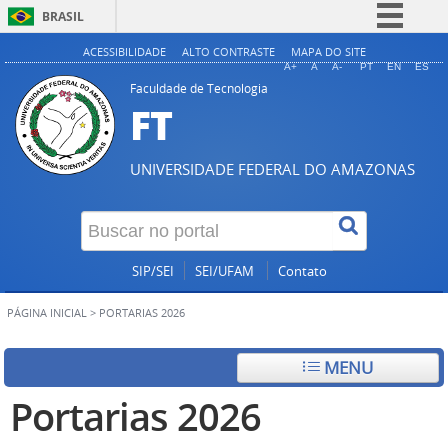
BRASIL
Simplifique!
ACESSIBILIDADE
ALTO CONTRASTE
MAPA DO SITE
A+
A
A-
PT
EN
ES
Comunica BR
Faculdade de Tecnologia
FT
Participe
Acesso à informação
UNIVERSIDADE FEDERAL DO AMAZONAS
Legislação
Canais
SIP/SEI
SEI/UFAM
Contato
PÁGINA INICIAL
>
PORTARIAS 2026
MENU
Portarias 2026