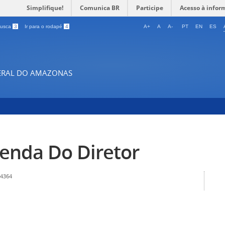
Simplifique!
Comunica BR
Participe
Acesso à infor
 busca
3
Ir para o rodapé
4
A+
A
A-
PT
EN
ES
DERAL DO AMAZONAS
enda Do Diretor
 4364