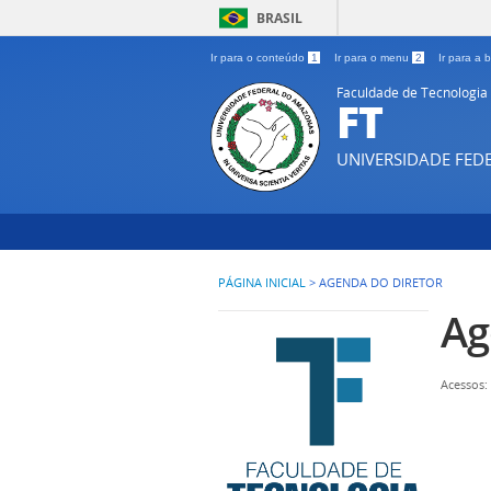
BRASIL
Ir para o conteúdo
1
Ir para o menu
2
Ir para a
Faculdade de Tecnologia
FT
UNIVERSIDADE FE
PÁGINA INICIAL
>
AGENDA DO DIRETOR
Ag
Acessos: