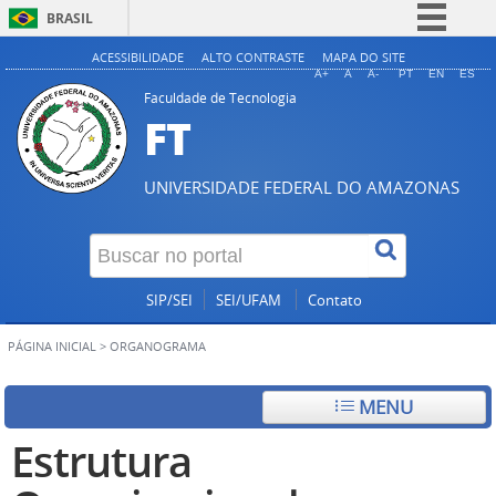
BRASIL
Simplifique!
ACESSIBILIDADE
ALTO CONTRASTE
MAPA DO SITE
A+
A
A-
PT
EN
ES
Comunica BR
Faculdade de Tecnologia
FT
Participe
Acesso à informação
UNIVERSIDADE FEDERAL DO AMAZONAS
Legislação
Canais
SIP/SEI
SEI/UFAM
Contato
PÁGINA INICIAL
>
ORGANOGRAMA
MENU
Estrutura