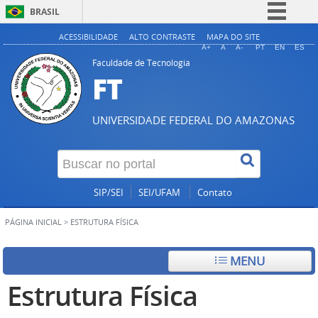
BRASIL
Simplifique!
ACESSIBILIDADE
ALTO CONTRASTE
MAPA DO SITE
A+
A
A-
PT
EN
ES
Comunica BR
Faculdade de Tecnologia
FT
Participe
Acesso à informação
UNIVERSIDADE FEDERAL DO AMAZONAS
Legislação
Canais
SIP/SEI
SEI/UFAM
Contato
PÁGINA INICIAL
>
ESTRUTURA FÍSICA
MENU
Estrutura Física