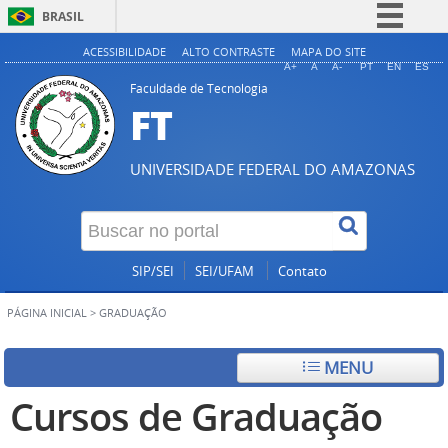
BRASIL
Simplifique!
ACESSIBILIDADE
ALTO CONTRASTE
MAPA DO SITE
A+
A
A-
PT
EN
ES
Comunica BR
Faculdade de Tecnologia
FT
Participe
Acesso à informação
UNIVERSIDADE FEDERAL DO AMAZONAS
Legislação
Canais
SIP/SEI
SEI/UFAM
Contato
PÁGINA INICIAL
>
GRADUAÇÃO
MENU
Cursos de Graduação