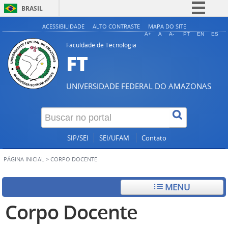
BRASIL
Simplifique!
ACESSIBILIDADE
ALTO CONTRASTE
MAPA DO SITE
A+
A
A-
PT
EN
ES
Comunica BR
Faculdade de Tecnologia
FT
Participe
Acesso à informação
UNIVERSIDADE FEDERAL DO AMAZONAS
Legislação
Canais
SIP/SEI
SEI/UFAM
Contato
PÁGINA INICIAL
>
CORPO DOCENTE
MENU
Corpo Docente