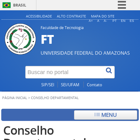
BRASIL
Simplifique!
ACESSIBILIDADE
ALTO CONTRASTE
MAPA DO SITE
A+
A
A-
PT
EN
ES
Comunica BR
Faculdade de Tecnologia
FT
Participe
Acesso à informação
UNIVERSIDADE FEDERAL DO AMAZONAS
Legislação
Canais
SIP/SEI
SEI/UFAM
Contato
PÁGINA INICIAL
>
CONSELHO DEPARTAMENTAL
MENU
Conselho