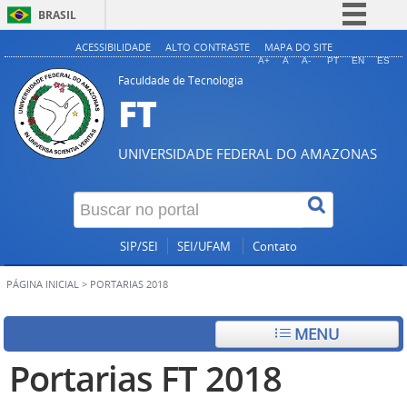
BRASIL
Simplifique!
ACESSIBILIDADE
ALTO CONTRASTE
MAPA DO SITE
A+
A
A-
PT
EN
ES
Comunica BR
Faculdade de Tecnologia
FT
Participe
Acesso à informação
UNIVERSIDADE FEDERAL DO AMAZONAS
Legislação
Canais
SIP/SEI
SEI/UFAM
Contato
PÁGINA INICIAL
>
PORTARIAS 2018
MENU
Portarias FT 2018