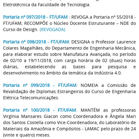
Eletrotécnica da Faculdade de Tecnologia.
Portaria nº 097/2018 - FT/UFAM
: REVOGA a Portaria nº 55/2018 -
FT/UFAM; RECOMPÕE o Núcleo Docente Estruturante – NDE do
Curso de Design.
(REVOGADA)
Portaria nº 098/2018 - FT/UFAM
: DESIGNA o Professor Laurence
Colares Magalhães, do Departamento de Engenharia Mecânica,
para elaborar estudo sobre Manufatura Avançada, no período
de 02/10 a 19/11/2018, com carga horária de 02 (duas) horas
diárias, estabelecendo as bases para pesquisa e
desenvolvimento no âmbito da temática da Indústria 4.0.
Portaria nº 099/2018 - FT/UFAM
: NOMEIA a Comissão de
Revalidação de Diplomas Estrangeiros do Curso de Engenharia
Elétrica Telecomunicações.
Portaria nº 100/2018 - FT/UFAM
:
MANTÉM as professoras
Virgínia Mansares Giacon como Coordenadora e Ângela Mari
dos Santos Costella como Vice-Coordenadora, do Laboratório de
Materiais da Amazônia e Compósitos - LAMAC pelo prazo de 24
(vinte e quatro) meses.