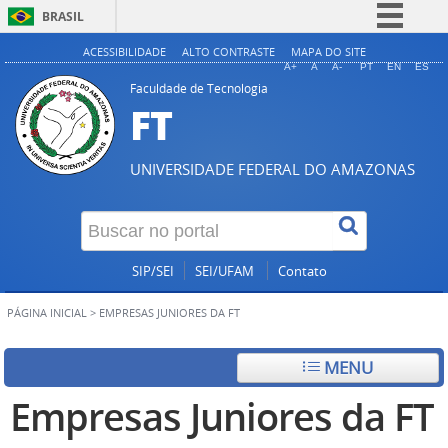
BRASIL
Simplifique!
ACESSIBILIDADE
ALTO CONTRASTE
MAPA DO SITE
A+
A
A-
PT
EN
ES
Comunica BR
Faculdade de Tecnologia
FT
Participe
Acesso à informação
UNIVERSIDADE FEDERAL DO AMAZONAS
Legislação
Canais
SIP/SEI
SEI/UFAM
Contato
PÁGINA INICIAL
>
EMPRESAS JUNIORES DA FT
MENU
Empresas Juniores da FT