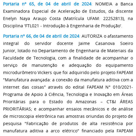
Portaria nº 65, de 04 de abril de 2024
:
NOMEIA a Banca
Examinadora Especial de Aceleração de Estudos, da discente
Enelyn Naya Araujo Costa (Matrícula UFAM: 22252813), na
Disciplina 'FTL021 - Introdução à Engenharia de Produção'.
Portaria nº 66, de 04 de abril de 2024
:
AUTORIZA
o afastamento
integral do servidor docente Jaime Casanova Soeiro
Junior, lotado no Departamento de Engenharia de Materiais da
Faculdade de Tecnologia, com a finalidade de acompanhar o
serviço de manutenção e adequação do equipamento
microdurômetro Vickers que foi adquirido pelo projeto FAPEAM
"Manufatura avançada: a conexão da manufatura aditiva com a
internet das coisas" através do edital FAPEAM N° 010/2021-
Programa de Apoio à Ciência, Tecnologia e Inovação em Áreas
Prioritárias para o Estado do Amazonas – CT&I ÁREAS
PRIORITÁRIAS; e acompanhar ensaios mecânicos e de análise
de microscopia eletrônica nas amostras oriundas do projeto de
pesquisa "Fabricação de produtos de alta resistência por
manufatura aditiva a arco elétrico" financiado pela FAPEAM