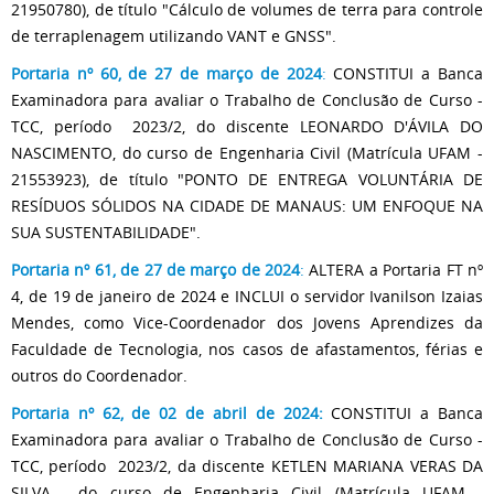
21950780), de título "Cálculo de volumes de terra para controle
de terraplenagem utilizando VANT e GNSS".
Portaria nº 60, de 27 de março de 2024
:
CONSTITUI a Banca
Examinadora para avaliar o Trabalho de Conclusão de Curso -
TCC, período 2023/2, do discente LEONARDO D'ÁVILA DO
NASCIMENTO​​,
do curso de Engenharia Civil (Matrícula UFAM -
21553923), de título "PONTO DE ENTREGA VOLUNTÁRIA DE
RESÍDUOS SÓLIDOS NA CIDADE DE MANAUS: UM ENFOQUE NA
SUA SUSTENTABILIDADE".
Portaria nº 61, de 27 de março de 2024
:
ALTERA a Portaria FT nº
4, de 19 de janeiro de 2024 e INCLUI o servidor Ivanilson Izaias
Mendes, como Vice-Coordenador dos Jovens Aprendizes da
Faculdade de Tecnologia, nos casos de afastamentos, férias e
outros do Coordenador.
Portaria nº 62, de 02 de abril de 2024:
CONSTITUI a Banca
Examinadora para avaliar o Trabalho de Conclusão de Curso -
TCC, período 2023/2, da discente KETLEN MARIANA VERAS DA
SILVA ​​, do curso de Engenharia Civil (Matrícula UFAM -