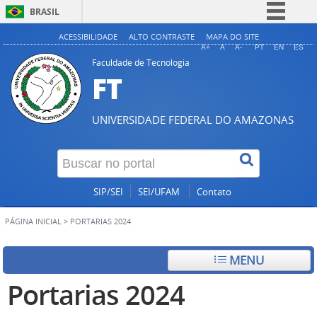
BRASIL
Simplifique!
ACESSIBILIDADE
ALTO CONTRASTE
MAPA DO SITE
A+
A
A-
PT
EN
ES
Comunica BR
Faculdade de Tecnologia
FT
Participe
Acesso à informação
UNIVERSIDADE FEDERAL DO AMAZONAS
Legislação
Canais
SIP/SEI
SEI/UFAM
Contato
PÁGINA INICIAL
>
PORTARIAS 2024
MENU
Portarias 2024