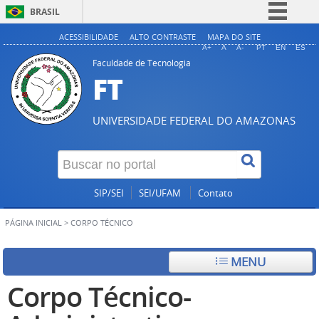
BRASIL
Simplifique!
ACESSIBILIDADE
ALTO CONTRASTE
MAPA DO SITE
A+
A
A-
PT
EN
ES
Comunica BR
Faculdade de Tecnologia
FT
Participe
Acesso à informação
UNIVERSIDADE FEDERAL DO AMAZONAS
Legislação
Canais
SIP/SEI
SEI/UFAM
Contato
PÁGINA INICIAL
>
CORPO TÉCNICO
MENU
Corpo Técnico-