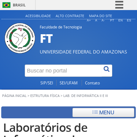
BRASIL
Simplifique!
ACESSIBILIDADE
ALTO CONTRASTE
MAPA DO SITE
A+
A
A-
PT
EN
ES
Comunica BR
Faculdade de Tecnologia
FT
Participe
Acesso à informação
UNIVERSIDADE FEDERAL DO AMAZONAS
Legislação
Canais
SIP/SEI
SEI/UFAM
Contato
PÁGINA INICIAL
>
ESTRUTURA FÍSICA
>
LAB. DE INFORMÁTICA II E III
MENU
Laboratórios de