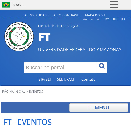
BRASIL
Simplifique!
ACESSIBILIDADE
ALTO CONTRASTE
MAPA DO SITE
A+
A
A-
PT
EN
ES
Comunica BR
Faculdade de Tecnologia
FT
Participe
Acesso à informação
UNIVERSIDADE FEDERAL DO AMAZONAS
Legislação
Canais
SIP/SEI
SEI/UFAM
Contato
PÁGINA INICIAL
>
EVENTOS
MENU
FT - EVENTOS